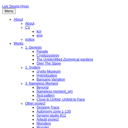
Lee Seung-Hyun
Menu
About
About
CV
kor
eng
notice
Works
1. Genesis
Parade
Cryptozoology
The Unidentified Zoological gardens
Over The Stage
2. System
crypto-Museum
Hybridization
Bansang Variation
3. Nameless Moment
Beyond
Nameless moment_srrr
Test pattern
Close to Unfold, Unfold to Face
Other project
Growing Trace
Autonomy zone 1-130
Goyang studio #12
Artwall project
Monsters
Monster