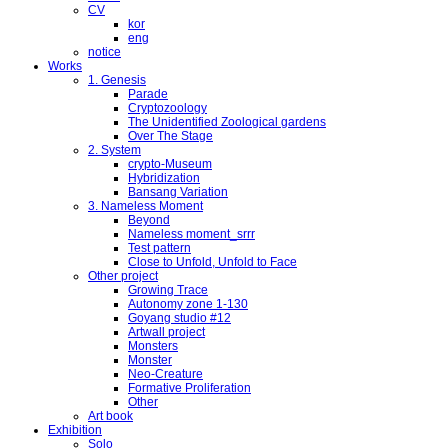
CV
kor
eng
notice
Works
1. Genesis
Parade
Cryptozoology
The Unidentified Zoological gardens
Over The Stage
2. System
crypto-Museum
Hybridization
Bansang Variation
3. Nameless Moment
Beyond
Nameless moment_srrr
Test pattern
Close to Unfold, Unfold to Face
Other project
Growing Trace
Autonomy zone 1-130
Goyang studio #12
Artwall project
Monsters
Monster
Neo-Creature
Formative Proliferation
Other
Art book
Exhibition
Solo