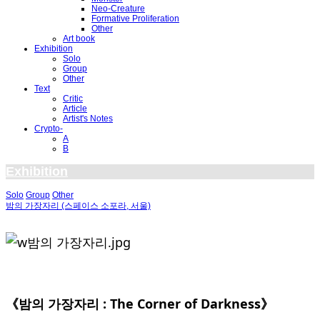
Neo-Creature
Formative Proliferation
Other
Art book
Exhibition
Solo
Group
Other
Text
Critic
Article
Artist's Notes
Crypto-
A
B
Exhibition
Solo
Group
Other
밤의 가장자리 (스페이스 소포라, 서울)
《밤의 가장자리 : The Corner of Darkness》