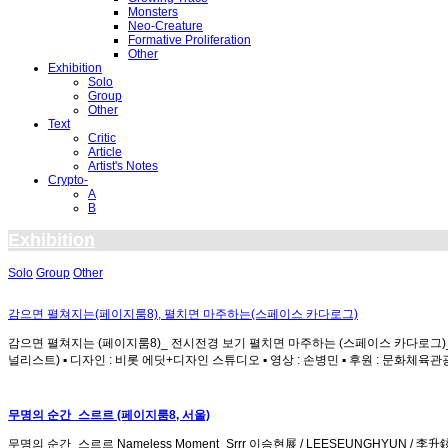
Monsters
Neo-Creature
Formative Proliferation
Other
Exhibition
Solo
Group
Other
Text
Critic
Article
Artist's Notes
Crypto-
A
B
Exhibition
Solo
Group
Other
감으면 펼쳐지는(페이지룸8), 펼치면 마주하는(스페이스 카다로그)
감으면 펼쳐지는 (페이지룸8)_ 전시전경 보기 펼치면 마주하는 (스페이스 카다로그)_ 전시전경
널리스트) ▪ 디자인 : 비롯 에딧+디자인 스튜디오 ▪ 영상 : 손병민 ▪ 후원 : 문화체육관광부
무명의 순간_스르르 (페이지룸8, 서울)
무명의 순간_스르르 Nameless Moment_Srrr 이승현展 / LEESEUNGHYUN / 李