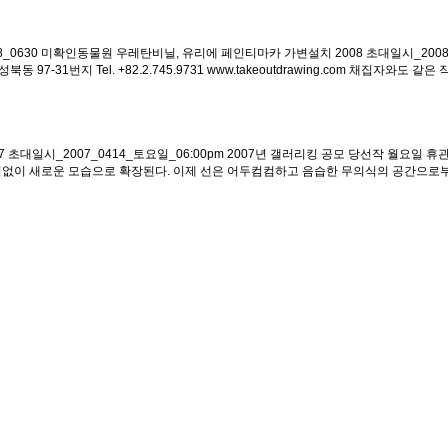
008_0630 미확인동물원 우레탄비닐, 유리에 페인티마카 가변설치 2008 초대일시_2008_0610_
97-31번지 Tel. +82.2.745.9731 www.takeoutdrawing.com 채집자와도 같은
 초대일시_2007_0414_토요일_06:00pm 2007년 갤러리킹 공모 당선작 월요일 휴관 갤러
 빌려 끊임없이 새로운 모습으로 확장된다. 이제 선은 어두컴컴하고 음습한 무의식의 공간으로