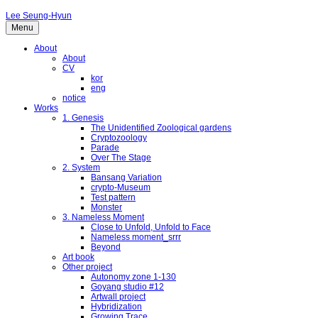
Lee Seung-Hyun
Menu
About
About
CV
kor
eng
notice
Works
1. Genesis
The Unidentified Zoological gardens
Cryptozoology
Parade
Over The Stage
2. System
Bansang Variation
crypto-Museum
Test pattern
Monster
3. Nameless Moment
Close to Unfold, Unfold to Face
Nameless moment_srrr
Beyond
Art book
Other project
Autonomy zone 1-130
Goyang studio #12
Artwall project
Hybridization
Growing Trace