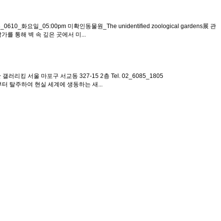
화요일_05:00pm 미확인동물원_The unidentified zoological gardens展 관
 작가를 통해 벽 속 깊은 곳에서 미...
리킹 서울 마포구 서교동 327-15 2층 Tel. 02_6085_1805
부터 탈주하여 현실 세계에 생동하는 새...