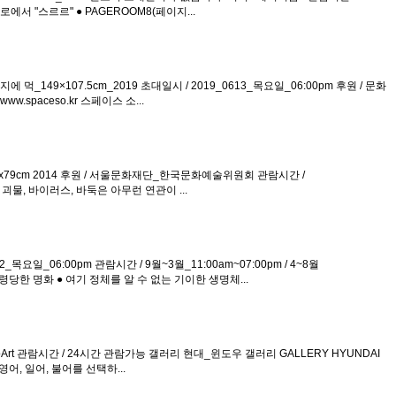
 경로에서 "스르르" ● PAGEROOM8(페이지...
_장지에 먹_149×107.5cm_2019 초대일시 / 2019_0613_목요일_06:00pm 후원 / 문화
.spaceso.kr 스페이스 소...
연필 54.5x79cm 2014 후원 / 서울문화재단_한국문화예술위원회 관람시간 /
둑 ● 괴물, 바이러스, 바둑은 아무런 연관이 ...
0722_목요일_06:00pm 관람시간 / 9월~3월_11:00am~07:00pm / 4~8월
기'에 점령당한 명화 ● 여기 정체를 알 수 없는 기이한 생명체...
. 주최_DoArt 관람시간 / 24시간 관람가능 갤러리 현대_윈도우 갤러리 GALLERY HYUNDAI
 영어, 일어, 불어를 선택하...