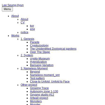
Lee Seung-Hyun
Menu
About
About
CV
kor
eng
notice
Works
1. Genesis
Parade
Cryptozoology
The Unidentified Zoological gardens
Over The Stage
2. System
crypto-Museum
Hybridization
Bansang Variation
3. Nameless Moment
Beyond
Nameless moment_srrr
Test pattern
Close to Unfold, Unfold to Face
Other project
Growing Trace
Autonomy zone 1-130
Goyang studio #12
Artwall project
Monsters
Monster