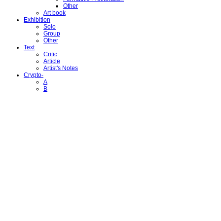
Other
Art book
Exhibition
Solo
Group
Other
Text
Critic
Article
Artist's Notes
Crypto-
A
B