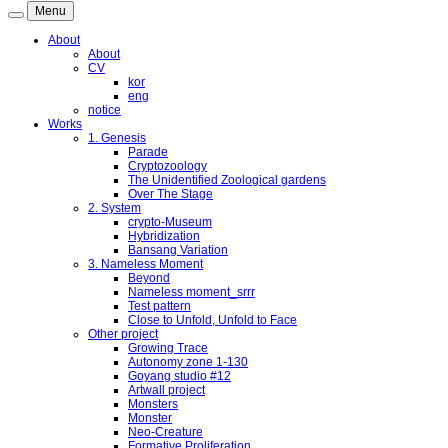
Menu
About
About
CV
kor
eng
notice
Works
1. Genesis
Parade
Cryptozoology
The Unidentified Zoological gardens
Over The Stage
2. System
crypto-Museum
Hybridization
Bansang Variation
3. Nameless Moment
Beyond
Nameless moment_srrr
Test pattern
Close to Unfold, Unfold to Face
Other project
Growing Trace
Autonomy zone 1-130
Goyang studio #12
Artwall project
Monsters
Monster
Neo-Creature
Formative Proliferation