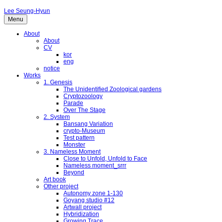
Lee Seung-Hyun
Menu
About
About
CV
kor
eng
notice
Works
1. Genesis
The Unidentified Zoological gardens
Cryptozoology
Parade
Over The Stage
2. System
Bansang Variation
crypto-Museum
Test pattern
Monster
3. Nameless Moment
Close to Unfold, Unfold to Face
Nameless moment_srrr
Beyond
Art book
Other project
Autonomy zone 1-130
Goyang studio #12
Artwall project
Hybridization
Growing Trace