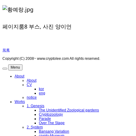
페이지룸8 부스, 사진 양이언
목록
Copyright (C) 2008~ www.cryptolee.com All rights reserved.
Menu
About
About
CV
kor
eng
notice
Works
1. Genesis
The Unidentified Zoological gardens
Cryptozoology
Parade
Over The Stage
2. System
Bansang Variation
crypto-Museum