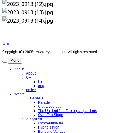
목록
Copyright (C) 2008~ www.cryptolee.com All rights reserved.
Menu
About
About
CV
kor
eng
notice
Works
1. Genesis
Parade
Cryptozoology
The Unidentified Zoological gardens
Over The Stage
2. System
crypto-Museum
Hybridization
Bansang Variation