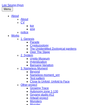
Lee Seung-Hyun
Menu
About
About
CV
kor
eng
notice
Works
1. Genesis
Parade
Cryptozoology
The Unidentified Zoological gardens
Over The Stage
2. System
crypto-Museum
Hybridization
Bansang Variation
3. Nameless Moment
Beyond
Nameless moment_srrr
Test pattern
Close to Unfold, Unfold to Face
Other project
Growing Trace
Autonomy zone 1-130
Goyang studio #12
Artwall project
Monsters
Monster