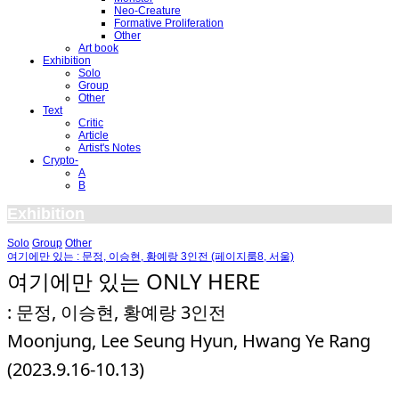
Neo-Creature
Formative Proliferation
Other
Art book
Exhibition
Solo
Group
Other
Text
Critic
Article
Artist's Notes
Crypto-
A
B
Exhibition
Solo
Group
Other
여기에만 있는 : 문정, 이승현, 황예랑 3인전 (페이지룸8, 서울)
여기에만 있는 ONLY HERE
: 문정, 이승현, 황예랑 3인전
Moonjung, Lee Seung Hyun, Hwang Ye Rang
(2023.9.16-10.13)